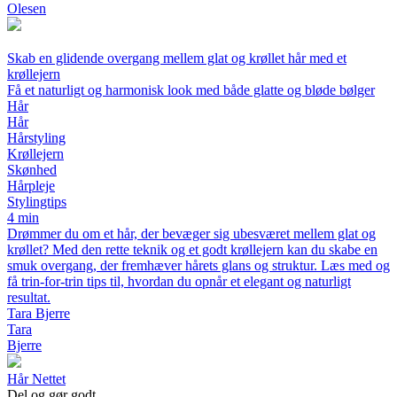
Olesen
Skab en glidende overgang mellem glat og krøllet hår med et
krøllejern
Få et naturligt og harmonisk look med både glatte og bløde bølger
Hår
Hår
Hårstyling
Krøllejern
Skønhed
Hårpleje
Stylingtips
4 min
Drømmer du om et hår, der bevæger sig ubesværet mellem glat og
krøllet? Med den rette teknik og et godt krøllejern kan du skabe en
smuk overgang, der fremhæver hårets glans og struktur. Læs med og
få trin-for-trin tips til, hvordan du opnår et elegant og naturligt
resultat.
Tara Bjerre
Tara
Bjerre
Hår Nettet
Del og gør godt