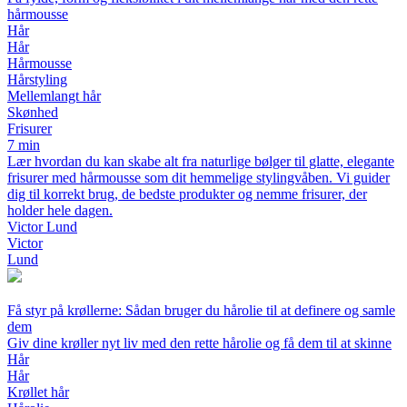
hårmousse
Hår
Hår
Hårmousse
Hårstyling
Mellemlangt hår
Skønhed
Frisurer
7 min
Lær hvordan du kan skabe alt fra naturlige bølger til glatte, elegante
frisurer med hårmousse som dit hemmelige stylingvåben. Vi guider
dig til korrekt brug, de bedste produkter og nemme frisurer, der
holder hele dagen.
Victor Lund
Victor
Lund
Få styr på krøllerne: Sådan bruger du hårolie til at definere og samle
dem
Giv dine krøller nyt liv med den rette hårolie og få dem til at skinne
Hår
Hår
Krøllet hår