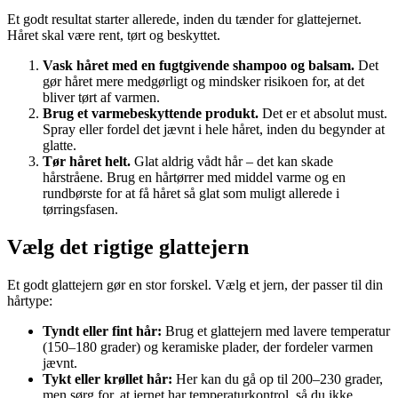
Et godt resultat starter allerede, inden du tænder for glattejernet.
Håret skal være rent, tørt og beskyttet.
Vask håret med en fugtgivende shampoo og balsam.
Det
gør håret mere medgørligt og mindsker risikoen for, at det
bliver tørt af varmen.
Brug et varmebeskyttende produkt.
Det er et absolut must.
Spray eller fordel det jævnt i hele håret, inden du begynder at
glatte.
Tør håret helt.
Glat aldrig vådt hår – det kan skade
hårstråene. Brug en hårtørrer med middel varme og en
rundbørste for at få håret så glat som muligt allerede i
tørringsfasen.
Vælg det rigtige glattejern
Et godt glattejern gør en stor forskel. Vælg et jern, der passer til din
hårtype:
Tyndt eller fint hår:
Brug et glattejern med lavere temperatur
(150–180 grader) og keramiske plader, der fordeler varmen
jævnt.
Tykt eller krøllet hår:
Her kan du gå op til 200–230 grader,
men sørg for, at jernet har temperaturkontrol, så du ikke