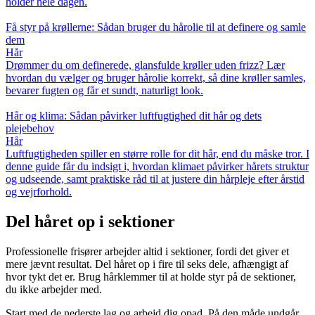
holder hele dagen.
Få styr på krøllerne: Sådan bruger du hårolie til at definere og samle
dem
Hår
Drømmer du om definerede, glansfulde krøller uden frizz? Lær
hvordan du vælger og bruger hårolie korrekt, så dine krøller samles,
bevarer fugten og får et sundt, naturligt look.
Hår og klima: Sådan påvirker luftfugtighed dit hår og dets
plejebehov
Hår
Luftfugtigheden spiller en større rolle for dit hår, end du måske tror. I
denne guide får du indsigt i, hvordan klimaet påvirker hårets struktur
og udseende, samt praktiske råd til at justere din hårpleje efter årstid
og vejrforhold.
Del håret op i sektioner
Professionelle frisører arbejder altid i sektioner, fordi det giver et
mere jævnt resultat. Del håret op i fire til seks dele, afhængigt af
hvor tykt det er. Brug hårklemmer til at holde styr på de sektioner,
du ikke arbejder med.
Start med de nederste lag og arbejd dig opad. På den måde undgår