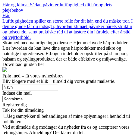
Hår og klima: Sådan påvirker luftfugtighed dit hår og dets
plejebehov
Hår
Luftfugtigheden spiller en større rolle for dit hår, end du måske tror. I
denne guide får du indsigt i, hvordan klimaet påvirker hårets struktur
og udseende, samt praktiske råd til at justere din hårpleje efter årstid
og vejrforhold.
Skønhed med naturlige ingredienser: Hjemmelavede hårprodukter
Lær hvordan du kan lave dine egne hårprodukter med sikre og
naturlige ingredienser. E-bogen indeholder opskrifter på shampoo,
balsam og stylingprodukter, der er både effektive og miljøvenlige.
Download guiden her
Følg med – få vores nyhedsbrev
Bliv klogere med et klik – tilmeld dig vores gratis mailserie.
Indtast din mail
Registrer dig
Tak for din tilmelding
Jeg samtykker til behandlingen af mine oplysninger i henhold til
politikken.
Ved at tilmelde dig modtager du nyheder fra os og accepterer vores
retningslinjer. Afmelding? Det klarer du let.