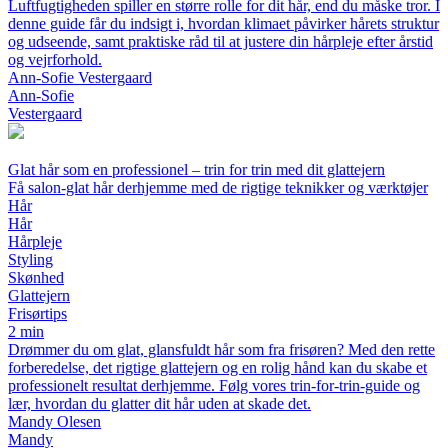
Luftfugtigheden spiller en større rolle for dit hår, end du måske tror. I
denne guide får du indsigt i, hvordan klimaet påvirker hårets struktur
og udseende, samt praktiske råd til at justere din hårpleje efter årstid
og vejrforhold.
Ann-Sofie Vestergaard
Ann-Sofie
Vestergaard
Glat hår som en professionel – trin for trin med dit glattejern
Få salon-glat hår derhjemme med de rigtige teknikker og værktøjer
Hår
Hår
Hårpleje
Styling
Skønhed
Glattejern
Frisørtips
2 min
Drømmer du om glat, glansfuldt hår som fra frisøren? Med den rette
forberedelse, det rigtige glattejern og en rolig hånd kan du skabe et
professionelt resultat derhjemme. Følg vores trin-for-trin-guide og
lær, hvordan du glatter dit hår uden at skade det.
Mandy Olesen
Mandy