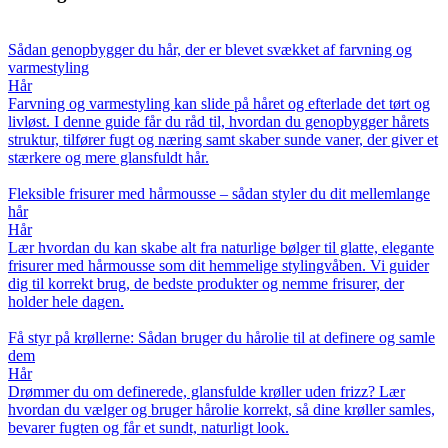
Sådan genopbygger du hår, der er blevet svækket af farvning og
varmestyling
Hår
Farvning og varmestyling kan slide på håret og efterlade det tørt og
livløst. I denne guide får du råd til, hvordan du genopbygger hårets
struktur, tilfører fugt og næring samt skaber sunde vaner, der giver et
stærkere og mere glansfuldt hår.
Fleksible frisurer med hårmousse – sådan styler du dit mellemlange
hår
Hår
Lær hvordan du kan skabe alt fra naturlige bølger til glatte, elegante
frisurer med hårmousse som dit hemmelige stylingvåben. Vi guider
dig til korrekt brug, de bedste produkter og nemme frisurer, der
holder hele dagen.
Få styr på krøllerne: Sådan bruger du hårolie til at definere og samle
dem
Hår
Drømmer du om definerede, glansfulde krøller uden frizz? Lær
hvordan du vælger og bruger hårolie korrekt, så dine krøller samles,
bevarer fugten og får et sundt, naturligt look.