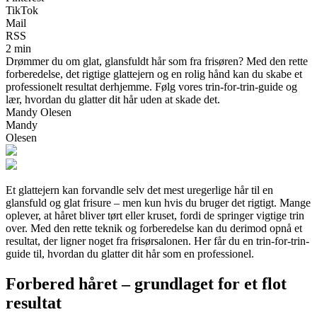
TikTok
Mail
RSS
2 min
Drømmer du om glat, glansfuldt hår som fra frisøren? Med den rette
forberedelse, det rigtige glattejern og en rolig hånd kan du skabe et
professionelt resultat derhjemme. Følg vores trin-for-trin-guide og
lær, hvordan du glatter dit hår uden at skade det.
Mandy Olesen
Mandy
Olesen
Et glattejern kan forvandle selv det mest uregerlige hår til en
glansfuld og glat frisure – men kun hvis du bruger det rigtigt. Mange
oplever, at håret bliver tørt eller kruset, fordi de springer vigtige trin
over. Med den rette teknik og forberedelse kan du derimod opnå et
resultat, der ligner noget fra frisørsalonen. Her får du en trin-for-trin-
guide til, hvordan du glatter dit hår som en professionel.
Forbered håret – grundlaget for et flot
resultat