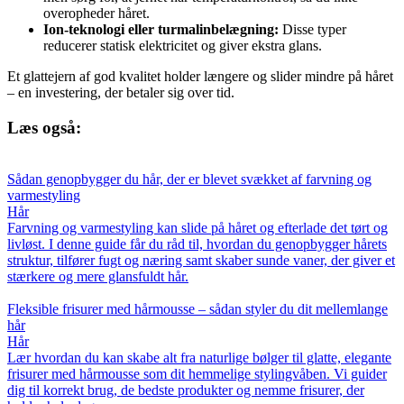
overopheder håret.
Ion-teknologi eller turmalinbelægning:
Disse typer
reducerer statisk elektricitet og giver ekstra glans.
Et glattejern af god kvalitet holder længere og slider mindre på håret
– en investering, der betaler sig over tid.
Læs også:
Sådan genopbygger du hår, der er blevet svækket af farvning og
varmestyling
Hår
Farvning og varmestyling kan slide på håret og efterlade det tørt og
livløst. I denne guide får du råd til, hvordan du genopbygger hårets
struktur, tilfører fugt og næring samt skaber sunde vaner, der giver et
stærkere og mere glansfuldt hår.
Fleksible frisurer med hårmousse – sådan styler du dit mellemlange
hår
Hår
Lær hvordan du kan skabe alt fra naturlige bølger til glatte, elegante
frisurer med hårmousse som dit hemmelige stylingvåben. Vi guider
dig til korrekt brug, de bedste produkter og nemme frisurer, der