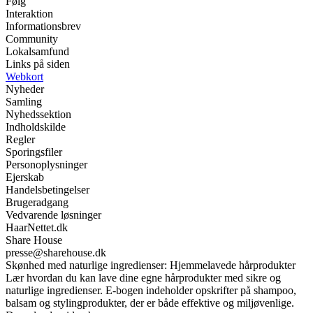
Følg
Interaktion
Informationsbrev
Community
Lokalsamfund
Links på siden
Webkort
Nyheder
Samling
Nyhedssektion
Indholdskilde
Regler
Sporingsfiler
Personoplysninger
Ejerskab
Handelsbetingelser
Brugeradgang
Vedvarende løsninger
HaarNettet.dk
Share House
presse@sharehouse.dk
Skønhed med naturlige ingredienser: Hjemmelavede hårprodukter
Lær hvordan du kan lave dine egne hårprodukter med sikre og
naturlige ingredienser. E-bogen indeholder opskrifter på shampoo,
balsam og stylingprodukter, der er både effektive og miljøvenlige.