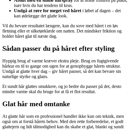
Afslut med en smule hårspray
for at holde frisuren på plads,
især hvis du har tendens til krus.
Undgå at røre for meget ved håret
i løbet af dagen – det
kan ødelægge det glatte look.
Vil du bevare resultatet længere, kan du sove med håret i en løs
fletning eller et silketørklæde om natten. Det mindsker friktion og
holder håret glat til næste dag.
Sådan passer du på håret efter styling
Hyppig brug af varme kræver ekstra pleje. Brug en fugtgivende
hårkur en til to gange om ugen for at genopbygge hårets struktur.
Undgå at glatte hver dag – giv håret pauser, så det kan bevare sin
naturlige styrke og glans.
Et sundt hår glattes smukkere, og jo bedre du passer på det, desto
mindre varme skal du bruge for at få et flot resultat.
Glat hår med omtanke
At glatte hår som en professionel handler ikke kun om teknik, men
også om at forstå hårets behov. Med den rette forberedelse, et godt
glattejern og lidt tålmodighed kan du skabe et glat, blankt og sundt