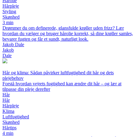
Hårolie
Hårpleje
Styling
Skønhed
3 min
Drømmer du om definerede, glansfulde krøller uden frizz? Lær
hvordan du vælger og bruger hårolie korrekt, så dine krøller samles,
bevarer fugten og får et sundt, naturligt look.
Jakob Dale
Jakob
Dale
Hår og klima: Sådan påvirker luftfugtighed dit hår og dets
plejebehov
Forstå hvordan vejrets fugtighed kan ændre dit hår – og lær at
tilpasse din pleje derefter
Hår
Hår
Hårpleje
Klima
Luftfugtighed
Skønhed
Hårtips
4 min