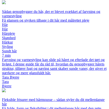
Sådan genopbygger du hår, der er blevet svækket af farvning og
varmestyling
Få glansen og styrken tilbage i dit hår med målrettet pleje
Hår
Hår
Hårpleje
Skønhed
Hårkur
Styling
Sundt hår
7 min
Farvning og varmestyling kan slide på håret og efterlade det tørt og
livløst. I denne guide får du råd til, hvordan du genopbygger hårets
struktur, tilfører fugt og næring samt skaber sunde vaner, der giver et
stærkere og mere glansfuldt hår.
Tara Bjerre
Tara
Bjerre
Fleksible frisurer med hårmousse – sådan styler du dit mellemlange
hår
Få fylde, form og fleksibilitet i dit mellemlange hår med den rette