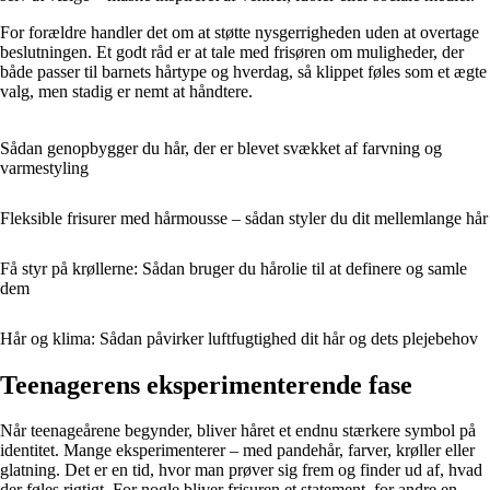
For forældre handler det om at støtte nysgerrigheden uden at overtage
beslutningen. Et godt råd er at tale med frisøren om muligheder, der
både passer til barnets hårtype og hverdag, så klippet føles som et ægte
valg, men stadig er nemt at håndtere.
Sådan genopbygger du hår, der er blevet svækket af farvning og
varmestyling
Fleksible frisurer med hårmousse – sådan styler du dit mellemlange hår
Få styr på krøllerne: Sådan bruger du hårolie til at definere og samle
dem
Hår og klima: Sådan påvirker luftfugtighed dit hår og dets plejebehov
Teenagerens eksperimenterende fase
Når teenageårene begynder, bliver håret et endnu stærkere symbol på
identitet. Mange eksperimenterer – med pandehår, farver, krøller eller
glatning. Det er en tid, hvor man prøver sig frem og finder ud af, hvad
der føles rigtigt. For nogle bliver frisuren et statement, for andre en