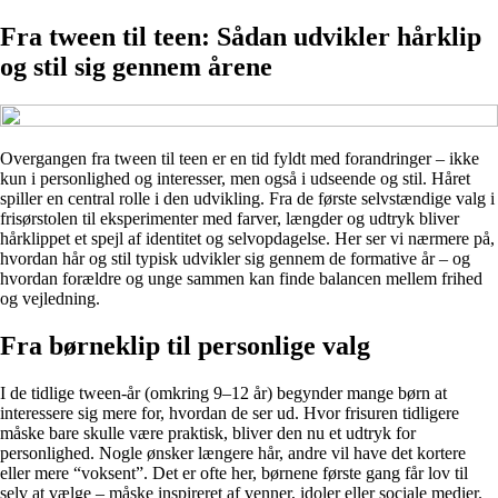
Fra tween til teen: Sådan udvikler hårklip
og stil sig gennem årene
Overgangen fra tween til teen er en tid fyldt med forandringer – ikke
kun i personlighed og interesser, men også i udseende og stil. Håret
spiller en central rolle i den udvikling. Fra de første selvstændige valg i
frisørstolen til eksperimenter med farver, længder og udtryk bliver
hårklippet et spejl af identitet og selvopdagelse. Her ser vi nærmere på,
hvordan hår og stil typisk udvikler sig gennem de formative år – og
hvordan forældre og unge sammen kan finde balancen mellem frihed
og vejledning.
Fra børneklip til personlige valg
I de tidlige tween-år (omkring 9–12 år) begynder mange børn at
interessere sig mere for, hvordan de ser ud. Hvor frisuren tidligere
måske bare skulle være praktisk, bliver den nu et udtryk for
personlighed. Nogle ønsker længere hår, andre vil have det kortere
eller mere “voksent”. Det er ofte her, børnene første gang får lov til
selv at vælge – måske inspireret af venner, idoler eller sociale medier.