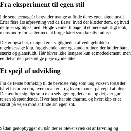
Fra eksperiment til egen stil
I de sene teenageår begynder mange at finde deres egen signaturstil.
Efter flere års afprøvning ved de fleste, hvad der klæder dem, og hvad
de føler sig tilpas med. Nogle vender tilbage til et mere naturligt look,
mens andre fortsætter med at bruge håret som kreativt udtryk.
Det er også her, mange lærer vigtigheden af vedligeholdelse –
regelmæssige klip, fugtgivende kure og sunde rutiner, der holder håret
stærkt og glansfuldt. Hår bliver ikke længere kun et modeelement, men
en del af den personlige pleje og identitet.
Et spejl af udvikling
Fra de første børneklip til de bevidste valg som ung voksen fortæller
håret historien om, hvem man er – og hvem man er på vej til at blive.
Det ændrer sig, ligesom man selv gør, og det er netop det, der gør
rejsen så spændende. Hver fase har sin charme, og hvert klip er et
skridt på vejen mod at finde sin egen stil.
Sådan genopbygger du hår, der er blevet svækket af farvning og