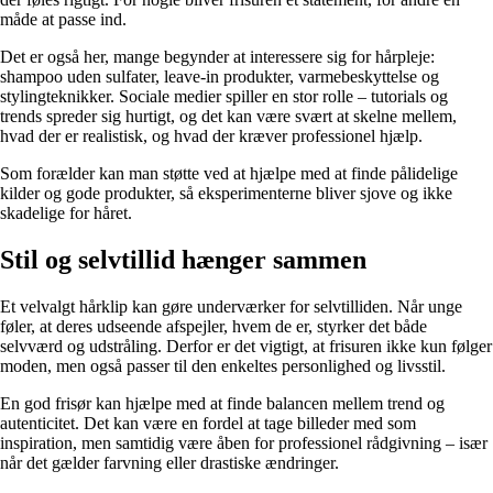
måde at passe ind.
Det er også her, mange begynder at interessere sig for hårpleje:
shampoo uden sulfater, leave-in produkter, varmebeskyttelse og
stylingteknikker. Sociale medier spiller en stor rolle – tutorials og
trends spreder sig hurtigt, og det kan være svært at skelne mellem,
hvad der er realistisk, og hvad der kræver professionel hjælp.
Som forælder kan man støtte ved at hjælpe med at finde pålidelige
kilder og gode produkter, så eksperimenterne bliver sjove og ikke
skadelige for håret.
Stil og selvtillid hænger sammen
Et velvalgt hårklip kan gøre underværker for selvtilliden. Når unge
føler, at deres udseende afspejler, hvem de er, styrker det både
selvværd og udstråling. Derfor er det vigtigt, at frisuren ikke kun følger
moden, men også passer til den enkeltes personlighed og livsstil.
En god frisør kan hjælpe med at finde balancen mellem trend og
autenticitet. Det kan være en fordel at tage billeder med som
inspiration, men samtidig være åben for professionel rådgivning – især
når det gælder farvning eller drastiske ændringer.