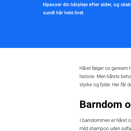
tilpasser din hårpleje efter alder, og ska
sundt hår hele livet.
Håret følger os gennem he
historie. Men hårets beho
styrke og fylde. Her får du
Barndom og
I barndommen er håret of
mild shampoo uden sulfa