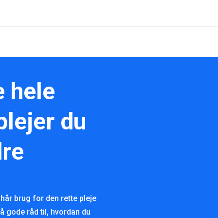
e hele
plejer du
dre
hår brug for den rette pleje
Få gode råd til, hvordan du