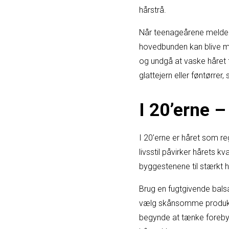
hårstrå.
Når teenageårene melder s
hovedbunden kan blive m
og undgå at vaske håret 
glattejern eller føntørrer
I 20’erne 
I 20’erne er håret som re
livsstil påvirker hårets 
byggestenene til stærkt h
Brug en fugtgivende bals
vælg skånsomme produkter 
begynde at tænke forebyg