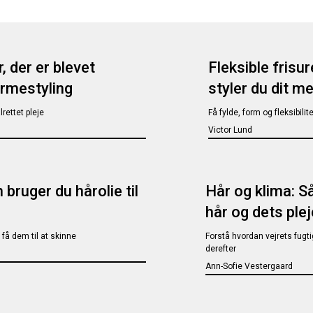
 der er blevet
Fleksible fris
armestyling
styler du dit m
rettet pleje
Få fylde, form og fleksibil
Victor Lund
 bruger du hårolie til
Hår og klima: Så
hår og dets ple
g få dem til at skinne
Forstå hvordan vejrets fugti
derefter
Ann-Sofie Vestergaard