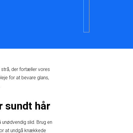
strå, der fortæller vores
eje for at bevare glans,
.
r sundt hår
 unødvendig slid. Brug en
 for at undgå knækkede