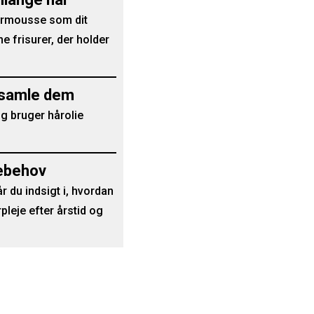
 hårmousse som dit
e frisurer, der holder
g samle dem
g bruger hårolie
jebehov
år du indsigt i, hvordan
pleje efter årstid og