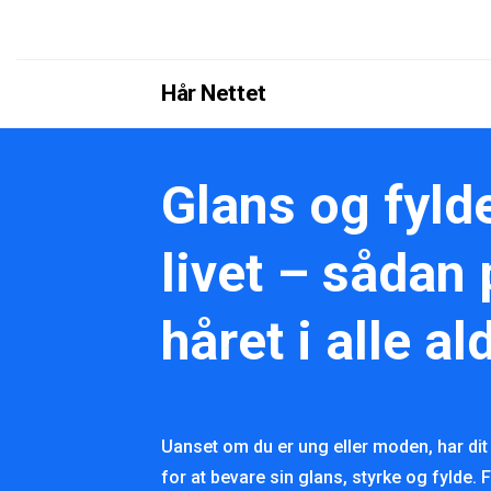
Hår Nettet
Glans og fyld
livet – sådan 
håret i alle al
Uanset om du er ung eller moden, har dit 
for at bevare sin glans, styrke og fylde. 