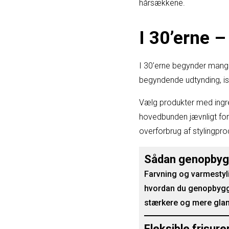
hårsækkene.
I 30’erne –
I 30’erne begynder mange 
begyndende udtynding, is
Vælg produkter med ingred
hovedbunden jævnligt for
overforbrug af stylingpro
Sådan genopbygge
Farvning og varmestylin
hvordan du genopbygger
stærkere og mere glan
Fleksible frisur