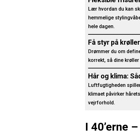
Lær hvordan du kan ska
hemmelige stylingvåben
hele dagen.
Få styr på krølle
Drømmer du om definer
korrekt, så dine krølle
Hår og klima: Så
Luftfugtigheden spiller
klimaet påvirker hårets
vejrforhold.
I 40’erne 