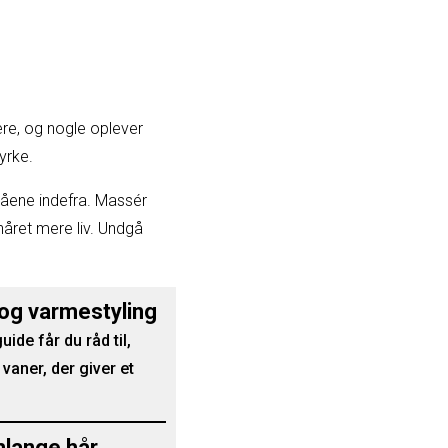
ere, og nogle oplever
yrke.
råene indefra. Massér
håret mere liv. Undgå
 og varmestyling
ide får du råd til,
vaner, der giver et
mlange hår