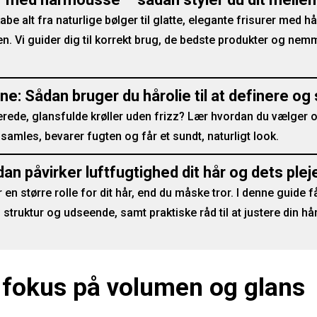
be alt fra naturlige bølger til glatte, elegante frisurer med
. Vi guider dig til korrekt brug, de bedste produkter og nemm
rne: Sådan bruger du hårolie til at definere o
ede, glansfulde krøller uden frizz? Lær hvordan du vælger o
r samles, bevarer fugten og får et sundt, naturligt look.
dan påvirker luftfugtighed dit hår og dets ple
 en større rolle for dit hår, end du måske tror. I denne guide f
 struktur og udseende, samt praktiske råd til at justere din hår
– fokus på volumen og glans