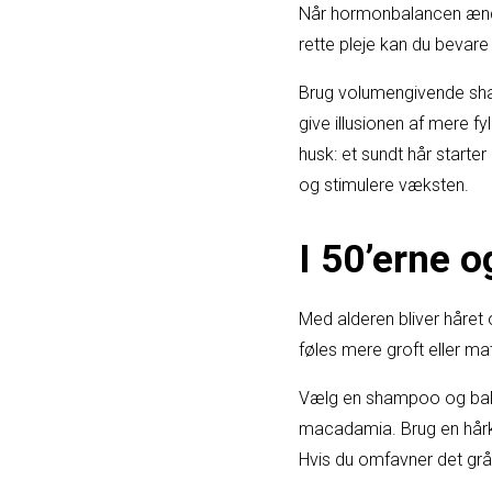
Når hormonbalancen ændrer
rette pleje kan du bevare
Brug volumengivende sham
give illusionen af mere fy
husk: et sundt hår start
og stimulere væksten.
I 50’erne 
Med alderen bliver håret 
føles mere groft eller ma
Vælg en shampoo og balsa
macadamia. Brug en hårku
Hvis du omfavner det grå