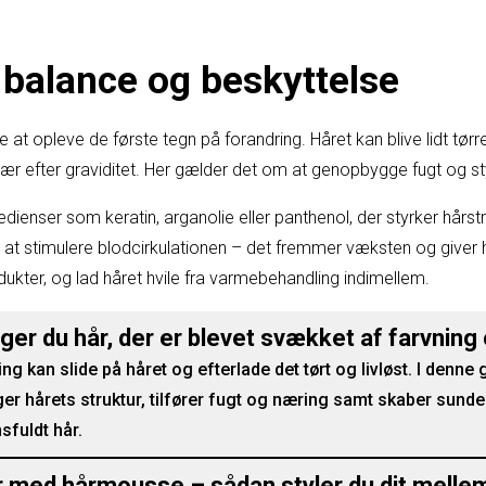
 balance og beskyttelse
at opleve de første tegn på forandring. Håret kan blive lidt tørr
ær efter graviditet. Her gælder det om at genopbygge fugt og st
ienser som keratin, arganolie eller panthenol, der styrker hårst
 at stimulere blodcirkulationen – det fremmer væksten og giver 
dukter, og lad håret hvile fra varmebehandling indimellem.
r du hår, der er blevet svækket af farvning
g kan slide på håret og efterlade det tørt og livløst. I denne gu
 hårets struktur, tilfører fugt og næring samt skaber sunde 
sfuldt hår.
er med hårmousse – sådan styler du dit melle