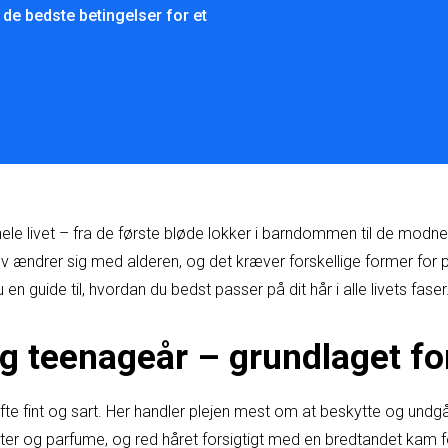
b de bedste betingelser for et
le livet – fra de første bløde lokker i barndommen til de modne 
v ændrer sig med alderen, og det kræver forskellige former for pl
 en guide til, hvordan du bedst passer på dit hår i alle livets faser
 teenageår – grundlaget fo
te fint og sart. Her handler plejen mest om at beskytte og undgå
ter og parfume, og red håret forsigtigt med en bredtandet kam