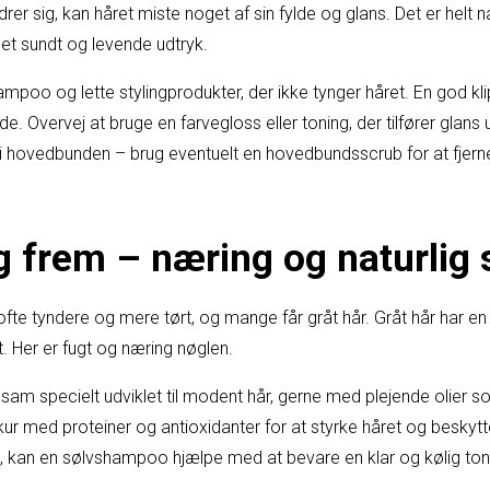
 sig, kan håret miste noget af sin fylde og glans. Det er helt n
 et sundt og levende udtryk.
poo og lette stylingprodukter, der ikke tynger håret. En god kl
lde. Overvej at bruge en farvegloss eller toning, der tilfører glan
er i hovedbunden – brug eventuelt en hovedbundsscrub for at fje
og frem – næring og naturlig
ofte tyndere og mere tørt, og mange får gråt hår. Gråt hår har en
t. Her er fugt og næring nøglen.
m specielt udviklet til modent hår, gerne med plejende olier so
r med proteiner og antioxidanter for at styrke håret og beskytt
, kan en sølvshampoo hjælpe med at bevare en klar og kølig tone