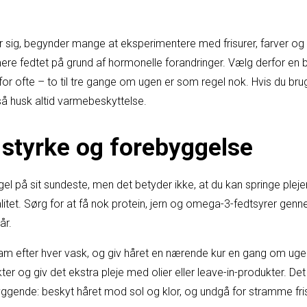
ig, begynder mange at eksperimentere med frisurer, farver og sty
ere fedtet på grund af hormonelle forandringer. Vælg derfor e
for ofte – to til tre gange om ugen er som regel nok. Hvis du b
, så husk altid varmebeskyttelse.
– styrke og forebyggelse
gel på sit sundeste, men det betyder ikke, at du kan springe pleje
kvalitet. Sørg for at få nok protein, jern og omega-3-fedtsyrer gen
år.
am efter hver vask, og giv håret en nærende kur en gang om ugen.
og giv det ekstra pleje med olier eller leave-in-produkter. Det
gende: beskyt håret mod sol og klor, og undgå for stramme frisu