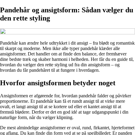
Pandehår og ansigtsform: Sådan vælger du
den rette styling
Pandehår kan ændre hele udtrykket i dit ansigt – fra blødt og romantisk
til skarpt og moderne. Men ikke alle typer pandehår klæder alle
ansigtsformer. Det handler om at finde den balance, der fremhæver
dine bedste træk og skaber harmoni i helheden. Her får du en guide til,
hvordan du vælger den rette styling ud fra din ansigtsform – og
hvordan du får pandehåret til at fungere i hverdagen.
Hvorfor ansigtsformen betyder noget
Ansigtsformen er afgørende for, hvordan pandehår falder og påvirker
proportionerne. Et pandehår kan få et rundt ansigt til at virke mere
ovalt, et langt ansigt til at se kortere ud eller et kantet ansigt til at
fremstå blødere. Derfor er det en god idé at tage udgangspunkt i din
naturlige form, når du vælger klipning.
De mest almindelige ansigtsformer er oval, rund, firkantet, hjerteformet
og aflang. Du kan finde din form ved at se på spejlbilledet: Er panden