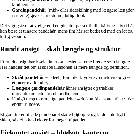
kindbenene.
Gardinpandehår
(midt- eller sideskilning med længere længder
i siderne) giver et moderne, luftigt look.
Det vigtigste er at vælge en længde, der passer til din hårtype – tykt hår
kan bære et tungere pandehår, mens fint hår ser bedst ud med en let og
luftig version.
Rundt ansigt – skab længde og struktur
Et rundt ansigt har bløde linjer og næsten samme bredde som længde.
Her handler det om at skabe illusionen af mere længde og definition.
Skråt pandehår
er ideelt, fordi det bryder symmetrien og giver
et mere ovalt indtryk.
Længere gardinpandehår
åbner ansigtet og trækker
opmærksomheden mod kindbenene.
Undgå meget korte, lige pandehår – de kan få ansigtet til at virke
endnu rundere.
Et godt tip er at lade pandehåret starte højt oppe og falde naturligt til
siden, så det ikke dækker for meget af panden.
Firkantet ansigt – blødgør kanterne