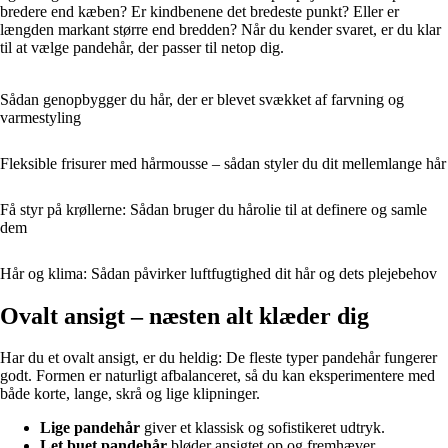
bredere end kæben? Er kindbenene det bredeste punkt? Eller er
længden markant større end bredden? Når du kender svaret, er du klar
til at vælge pandehår, der passer til netop dig.
Sådan genopbygger du hår, der er blevet svækket af farvning og
varmestyling
Fleksible frisurer med hårmousse – sådan styler du dit mellemlange hår
Få styr på krøllerne: Sådan bruger du hårolie til at definere og samle
dem
Hår og klima: Sådan påvirker luftfugtighed dit hår og dets plejebehov
Ovalt ansigt – næsten alt klæder dig
Har du et ovalt ansigt, er du heldig: De fleste typer pandehår fungerer
godt. Formen er naturligt afbalanceret, så du kan eksperimentere med
både korte, lange, skrå og lige klipninger.
Lige pandehår
giver et klassisk og sofistikeret udtryk.
Let buet pandehår
bløder ansigtet op og fremhæver