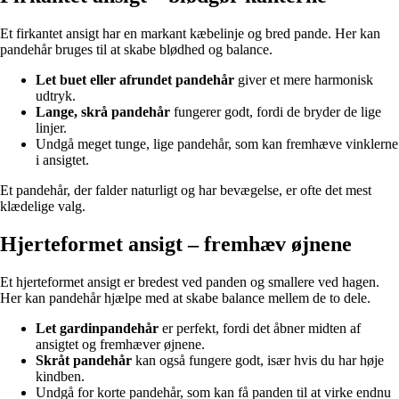
Et firkantet ansigt har en markant kæbelinje og bred pande. Her kan
pandehår bruges til at skabe blødhed og balance.
Let buet eller afrundet pandehår
giver et mere harmonisk
udtryk.
Lange, skrå pandehår
fungerer godt, fordi de bryder de lige
linjer.
Undgå meget tunge, lige pandehår, som kan fremhæve vinklerne
i ansigtet.
Et pandehår, der falder naturligt og har bevægelse, er ofte det mest
klædelige valg.
Hjerteformet ansigt – fremhæv øjnene
Et hjerteformet ansigt er bredest ved panden og smallere ved hagen.
Her kan pandehår hjælpe med at skabe balance mellem de to dele.
Let gardinpandehår
er perfekt, fordi det åbner midten af
ansigtet og fremhæver øjnene.
Skråt pandehår
kan også fungere godt, især hvis du har høje
kindben.
Undgå for korte pandehår, som kan få panden til at virke endnu