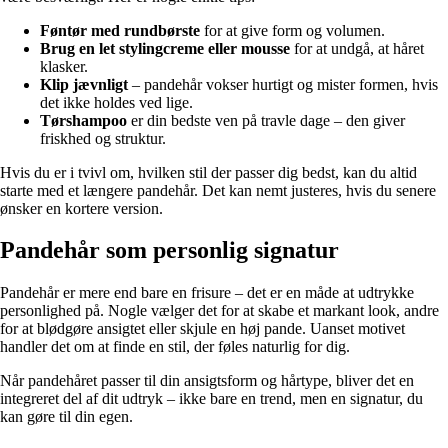
Føntør med rundbørste
for at give form og volumen.
Brug en let stylingcreme eller mousse
for at undgå, at håret
klasker.
Klip jævnligt
– pandehår vokser hurtigt og mister formen, hvis
det ikke holdes ved lige.
Tørshampoo
er din bedste ven på travle dage – den giver
friskhed og struktur.
Hvis du er i tvivl om, hvilken stil der passer dig bedst, kan du altid
starte med et længere pandehår. Det kan nemt justeres, hvis du senere
ønsker en kortere version.
Pandehår som personlig signatur
Pandehår er mere end bare en frisure – det er en måde at udtrykke
personlighed på. Nogle vælger det for at skabe et markant look, andre
for at blødgøre ansigtet eller skjule en høj pande. Uanset motivet
handler det om at finde en stil, der føles naturlig for dig.
Når pandehåret passer til din ansigtsform og hårtype, bliver det en
integreret del af dit udtryk – ikke bare en trend, men en signatur, du
kan gøre til din egen.